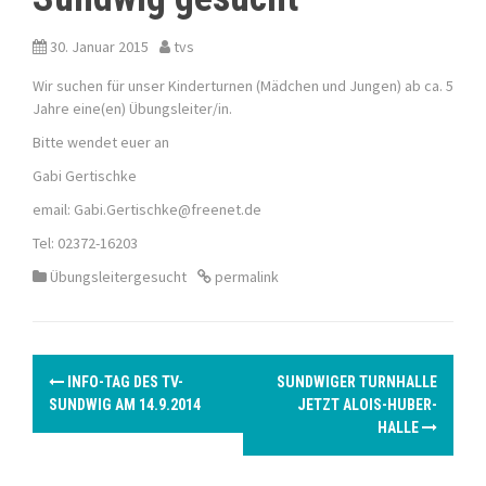
30. Januar 2015
tvs
Wir suchen für unser Kinderturnen (Mädchen und Jungen) ab ca. 5
Jahre eine(en) Übungsleiter/in.
Bitte wendet euer an
Gabi Gertischke
email: Gabi.Gertischke@freenet.de
Tel: 02372-16203
Übungsleitergesucht
permalink
P
INFO-TAG DES TV-
SUNDWIGER TURNHALLE
o
SUNDWIG AM 14.9.2014
JETZT ALOIS-HUBER-
HALLE
s